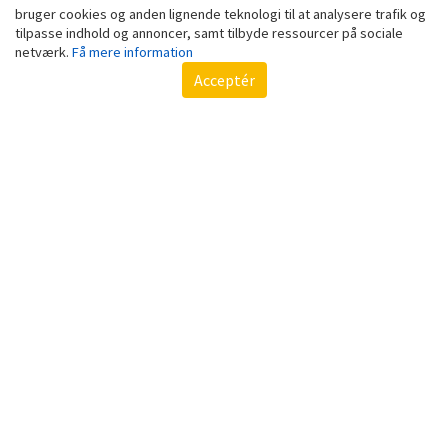
bruger cookies og anden lignende teknologi til at analysere trafik og
tilpasse indhold og annoncer, samt tilbyde ressourcer på sociale
Ved kr 4.687,20
Ved kr 4.344,96
netværk.
Få mere information
Acceptér
SOMMERHUS OSBY
SOMMERHUS BRO
STRAND
Ved kr 3.124,80
Ved kr 2.856,96