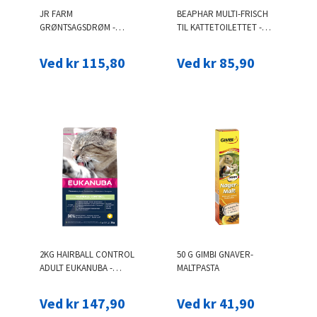
JR FARM
BEAPHAR MULTI-FRISCH
GRØNTSAGSDRØM -
TIL KATTETOILETTET -
ØKONOMIPAKKE: 3 X 600
ØKONOMIPAKKE: 2 X 400
G
G ORKIDE
Ved kr 115,80
Ved kr 85,90
2KG HAIRBALL CONTROL
50 G GIMBI GNAVER-
ADULT EUKANUBA -
MALTPASTA
KATTEMAD
Ved kr 147,90
Ved kr 41,90