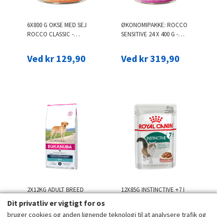
6X800 G OKSE MED SEJ
ØKONOMIPAKKE: ROCCO
ROCCO CLASSIC -
SENSITIVE 24 X 400 G -
KORNFRIT HUNDEFODER
KALKUN & KARTOFFEL
Ved kr 129,90
Ved kr 319,90
2X12KG ADULT BREED
12X85G INSTINCTIVE +7 I
SPECIFIC LABRADOR
SAUCE ROYAL CANIN
Dit privatliv er vigtigt for os
RETRIEVER EUKANUBA
KATTEFODER
bruger cookies og anden lignende teknologi til at analysere trafik og