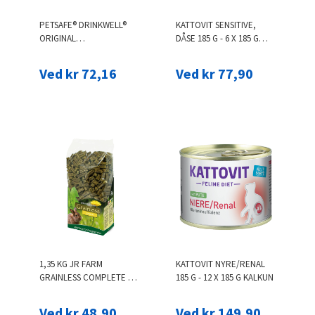
PETSAFE® DRINKWELL®
KATTOVIT SENSITIVE,
ORIGINAL
DÅSE 185 G - 6 X 185 G
DRIKKEFONTÆNE -
KYLLING
EKSTRA FILTER (3 STK.)
Ved kr 72,16
Ved kr 77,90
1,35 KG JR FARM
KATTOVIT NYRE/RENAL
GRAINLESS COMPLETE TIL
185 G - 12 X 185 G KALKUN
DVÆRGKANINER
Ved kr 48,90
Ved kr 149,90