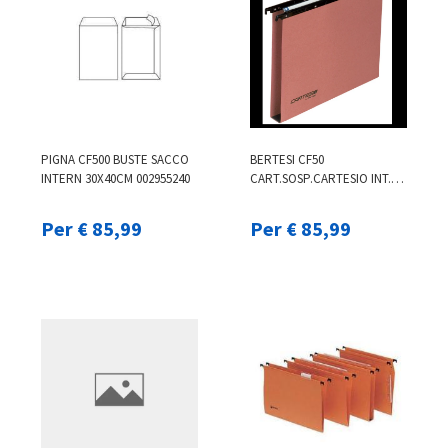
PIGNA CF500 BUSTE SACCO
BERTESI CF50
INTERN 30X40CM 002955240
CART.SOSP.CARTESIO INT.39
U 100/3953B2
Per € 85,99
Per € 85,99