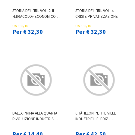
STORIA DELL'IRI. VOL. 2: IL
STORIA DELL'IRI. VOL. 4:
«MIRACOLO» ECONOMICO E
CRISI E PRIVATIZZAZIONE
IL RUOLO DELL'IRI
Da € 36,10
Da € 36,10
Per € 32,30
Per € 32,30
DALLA PRIMA ALLA QUARTA
CHÂTILLON PETITE VILLE
RIVOLUZIONE INDUSTRIALE.
INDUSTRIELLE. EDIZ.
STORIA DELLE RELAZIONI
ITALIANA E FRANCESE
INDUSTRIALI DEI
Per € 14,40
Per € 42,50