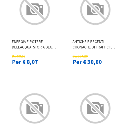
ENERGIA E POTERE
ANTICHE E RECENTI
DELL'ACQUA. STORIA DEGLI
CRONACHE DI TRAFFICI ED
OPIFICI IDRAULICI NELLA
INDUSTRIE IN INTRA (RIST.
Da € 9,50
Da € 34,20
VALLE DELL'ALTO GIZIO.
ANAST. 1949)
Per € 8,07
Per € 30,60
EDIZ. ILLUSTRATA