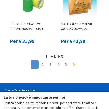
EUROCEL CF6 NASTRO
SEALED AIR CF100BUSTE
EUROMEMOGRAPH GIALLO
GOLD 22X26 AVANA
021500632
103027404
Per € 35,99
Per € 41,99
1 - 40 da 8471
1
2
3
4
5
Cliente - Termini e condizioni
La tua privacy è importante per noi
Cliente - Termini e condizioni
utilizza cookie e altre tecnologie simili per analizzare il traffico e
Cliente - Informativa sulla privacy
personalizzare contenuti e annunci, oltre a offrire risorse di social