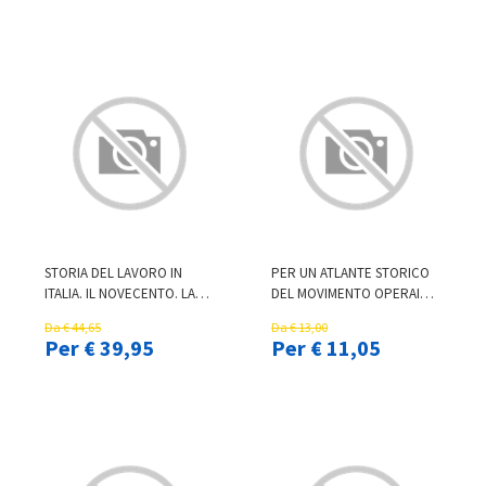
1906)
STORIA DEL LAVORO IN
PER UN ATLANTE STORICO
ITALIA. IL NOVECENTO. LA
DEL MOVIMENTO OPERAIO
RICOSTRUZIONE, IL
IN ITALIA
Da € 44,65
Da € 13,00
MIRACOLO ECONOMICO, LA
Per € 39,95
Per € 11,05
GLOBALIZZAZIONE (1945-
2000)