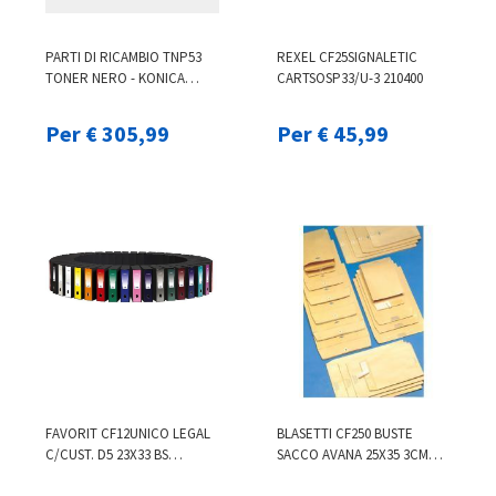
PARTI DI RICAMBIO TNP53
REXEL CF25SIGNALETIC
TONER NERO - KONICA
CARTSOSP33/U-3 210400
MINOLTA AADW050
Per € 305,99
Per € 45,99
FAVORIT CF12UNICO LEGAL
BLASETTI CF250 BUSTE
C/CUST. D5 23X33 BS
SACCO AVANA 25X35 3CM
100460515
0844