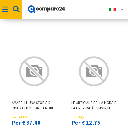
IT
AMARELLI. UNA STORIA DI
LE ARTIGIANE DELLA MODA E
INNOVAZIONE DALLA NOBILI
LA CREATIVITÀ FEMMINILE.
RADICI
LE ESPOSIZIONI DEI LAVORI
Da € 41,80
Da € 14,25
FEMMINILI A FIRENZE, PARIGI
Per € 37,40
Per € 12,75
E MILANO (1871-1890-1902-