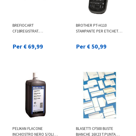
BREFIOCART
BROTHER PT-H110
CF18REGISTRAT.
STAMPANTE PER ETICHETTE
PROTMIGNON BLU SCURO
(CD) TRASFERIMENTO
0201157.BS
TERMICO 180 X 180 DPI 20
Per € 69,99
Per € 50,99
MM/S TZE QWERTY
PELIKAN FLACONE
BLASETTI CF500 BUSTE
INCHIOSTRO NERO S/OLIO
BIANCHE 16X23 T.PUNTA