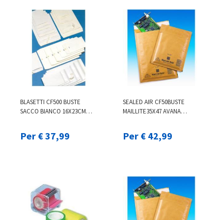
BLASETTI CF500 BUSTE
SEALED AIR CF50BUSTE
SACCO BIANCO 16X23CM
MAILLITE35X47 AVANA
0795
103027409
Per € 37,99
Per € 42,99