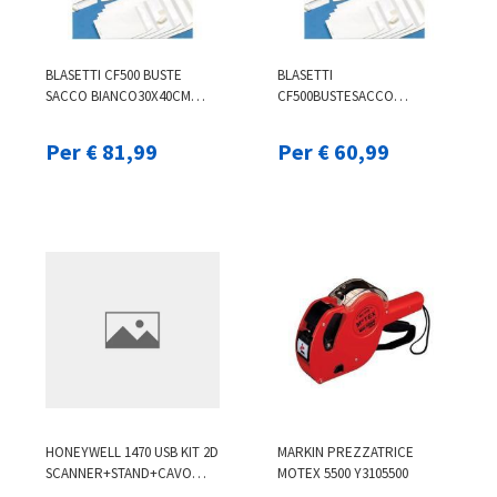
BLASETTI CF500 BUSTE
BLASETTI
SACCO BIANCO30X40CM
CF500BUSTESACCO
0803
BIANCO25X35 3CM 0807
Per € 81,99
Per € 60,99
HONEYWELL 1470 USB KIT 2D
MARKIN PREZZATRICE
SCANNER+STAND+CAVO
MOTEX 5500 Y3105500
1470G2D-2USB-1-R