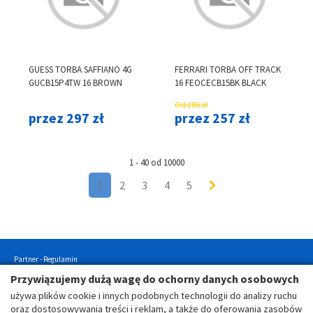
GUESS TORBA SAFFIANO 4G
FERRARI TORBA OFF TRACK
GUCB15P4TW 16 BROWN
16 FEOCECB15BK BLACK
Od 285 zł
przez 297 zł
przez 257 zł
1 - 40 od 10000
1
2
3
4
5
Partner - Regulamin
Przywiązujemy dużą wagę do ochorny danych osobowych
Użytkownik - Regulamin
używa plików cookie i innych podobnych technologii do analizy ruchu
Użytkownik - Polityka Prywatności
oraz dostosowywania treści i reklam, a także do oferowania zasobów