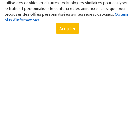
utilise des cookies et d'autres technologies similaires pour analyser
le trafic et personnaliser le contenu et les annonces, ainsi que pour
proposer des offres personnalisées sur les réseaux sociaux.
Obtenir
plus d'informations
Acepter
UGREEN CM662 USB KVM
10PCS CARBON STEEL 1/2
SWITCH USB 3.0
INCH ELECTRIC
SWITCHER KVM SWITCH
SLEEVETOOL ADAPTER
De 3 472,11 INR
De 3 375,64 INR
FOR PC KEYBOARD
SET 8-24MM POLISHED
Par 3 432,38
Par 3 337,01
MOUSE PRINTER 2 PCS
FINISH FOR IMPACT
INR
INR
SHARING 4 DEVICES USB
WRENCHES AND DRILLS
SWITCH
HIGH D