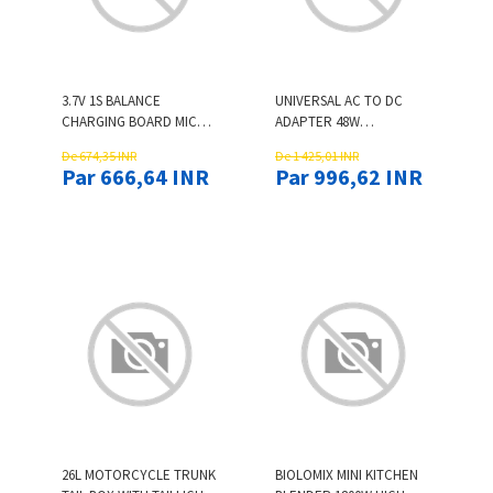
3.7V 1S BALANCE
UNIVERSAL AC TO DC
CHARGING BOARD MICRO
ADAPTER 48W
JST-PH PARALLEL
ADJUSTABLE VOLTAGE 3-
De 674,35 INR
De 1 425,01 INR
CONNECT PLATE FOR
24V 2A WITH LCD DISPLAY
Par 666,64 INR
Par 996,62 INR
BLADE INDUCTRIX
14 TIPS POLARITY
CONVERTER BEST FOR
HOUSEHOL
26L MOTORCYCLE TRUNK
BIOLOMIX MINI KITCHEN