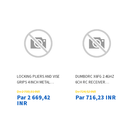
LOCKING PLIERS AND VISE
DUMBORC X6FG 2.4GHZ
GRIPS 4 INCH METAL
6CH RC RECEIVER
HAND TOOLS QUICK
SUPPORT GYRO FOR X4
De 2 700,31 INR
De 724,52 INR
RELEASE DESIGN NON-
X5 X6 X6PM RADIO
Par 2 669,42
Par 716,23 INR
ELECTRIC MANUAL
TRANSMITTER REMOTE
INR
OPERATION STURDY
CONTROLLER
STEEL CO