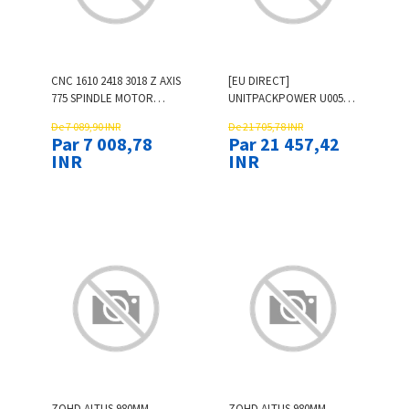
CNC 1610 2418 3018 Z AXIS
[EU DIRECT]
775 SPINDLE MOTOR
UNITPACKPOWER U005
DRILL CHUNK
48V 7AH ELECTRIC BIKE
De 7 089,90 INR
De 21 705,78 INR
INTEGRATED SET DIY
BATTERY 35KM MAX
Par 7 008,78
Par 21 457,42
UPGRADE KIT CNC PARTS
3500MAH LITHIUM LI-ION
INR
INR
FOR LASER ENGRAVER
18650 BATTERY 2A
CHARGER FO
ZOHD ALTUS 980MM
ZOHD ALTUS 980MM