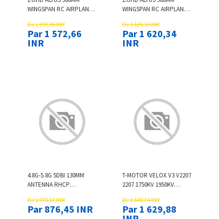
WINGSPAN RC AIRPLANE
WINGSPAN RC AIRPLANE
SPARE PART BRUSHLESS
SPARE PART BRUSHLESS
De 1 590,86 INR
De 1 639,10 INR
ESC 30A W/5V 2A BEC
MOTOR 2204-1870KV
Par 1 572,66
Par 1 620,34
INR
INR
4.8G-5.8G 5DBI 130MM
T-MOTOR VELOX V3 V2207
ANTENNA RHCP
2207 1750KV 1950KV
RPSMA/SMA FOR RC FPV
2050KV 6S / 2550KV 4S
De 1 078,67 INR
De 1 648,74 INR
DRONE QUADCOPTER
BRUSHLESS MOTOR 5MM
Par 876,45 INR
Par 1 629,88
RACING
SHAFT FOR CINEMATIC
INR