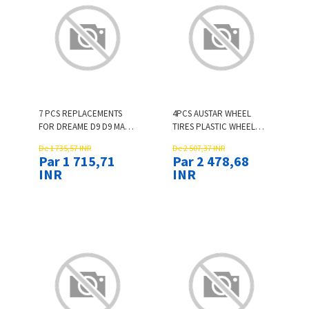
7 PCS REPLACEMENTS
4PCS AUSTAR WHEEL
FOR DREAME D9 D9 MAX
TIRES PLASTIC WHEEL
D9 PRO ROBOT VACUUM
RIMS FOR 1/10 RC
De 1 735,57 INR
De 2 507,37 INR
CLEANER PARTS
CRAWLER HSP HPI CAR
Par 1 715,71
Par 2 478,68
ACCESSORIES [NOT-
PARTS
INR
INR
ORIGINAL]