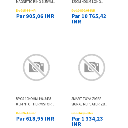
MAGNETIC RING 6.35MM
1200M 400LM LONG
SCREWDRIVER BIT
SHOOT LEP FLASHLIGHT
De 915,54 INR
De 10 890,03 INR
MAGNETIC RING ALLOY
WITH 21700 BATTERY
Par 905,06 INR
Par 10 765,42
STRONG MAGNETIZER
MOMENT THROW
INR
SCREWS DRILL BIT
STRONG SPOTLIGHT
TYPE-C RECHARGEA
5PCS 10KOHM 1% 3435
SMART TUYA ZIGBE
0.5M NTC THERMISTOR
SIGNAL REPEATER ZB
ACCURACY
EXTENDER FOR ZB
De 626,11 INR
De 1 349,67 INR
TEMPERATURE SENSOR
SENSORS SIGNAL
Par 618,95 INR
Par 1 334,23
CABLE CYLINDER PROBE
BOOSTER
INR
HIGH SENSITIVITY