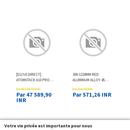
TEMPERATURE SE
[EU/US DIRECT]
300-1220MM RED
ATOMSTACK A10 PRO
ALUMINUM ALLOY 45
LASER ENGRAVER 10W
TYPE T-TRACK SCALE
De 48 140,75 INR
De 734,26 INR
DUAL-LASER OUTPUT
WOODWORKING T-SLOT
Par 47 589,90
Par 571,26 INR
POWER SUPPORT
MITER TRACK FOR TABLE
INR
OFFLINE ENGRAVING
SAW ROUTER TABLE
LASER MARKING FOR
Votre vie privée est importante pour nous