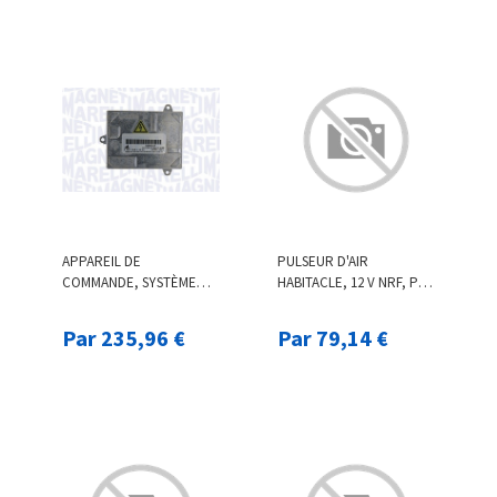
APPAREIL DE
PULSEUR D'AIR
COMMANDE, SYSTÈME
HABITACLE, 12 V NRF, PAR
D'ÉCLAIRAGE, 12 V
EX. POUR MERCEDES-
MAGNETI MARELLI, PAR
BENZ
Par 235,96 €
Par 79,14 €
EX. POUR AUDI