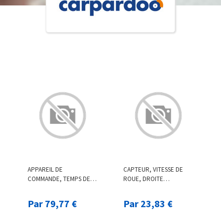
APPAREIL DE
CAPTEUR, VITESSE DE
COMMANDE, TEMPS DE
ROUE, DROITE
PRÉCHAUFFAGE, 12 V
F.BECKER_LINE, PAR EX.
BORGWARNER (BERU),
POUR MAZDA
Par 79,77 €
Par 23,83 €
PAR EX. POUR BMW