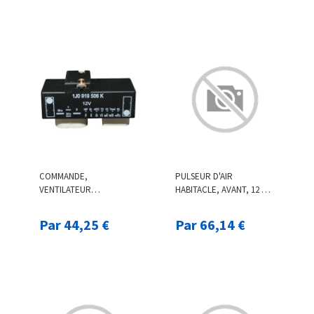
COMMANDE,
PULSEUR D'AIR
VENTILATEUR
HABITACLE, AVANT, 12 V
ÉLECTRIQUE
NRF, PAR EX. POUR
(REFROIDISSEMENT DU
MERCEDES-BENZ
Par 44,25 €
Par 66,14 €
MOTEUR) JP GROUP JP
GROUP, PAR EX. POUR
VW, SKODA, AUDI, SEAT