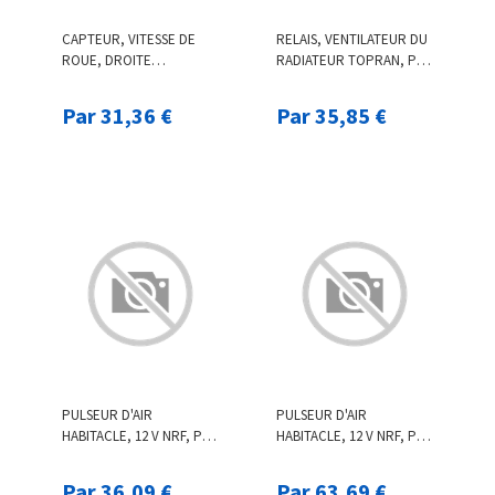
CAPTEUR, VITESSE DE
RELAIS, VENTILATEUR DU
ROUE, DROITE
RADIATEUR TOPRAN, PAR
F.BECKER_LINE, PAR EX.
EX. POUR VW
POUR LEXUS, TOYOTA
Par 31,36 €
Par 35,85 €
PULSEUR D'AIR
PULSEUR D'AIR
HABITACLE, 12 V NRF, PAR
HABITACLE, 12 V NRF, PAR
EX. POUR AUDI, VW, SEAT,
EX. POUR BMW
SKODA
Par 36,09 €
Par 63,69 €