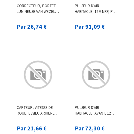
CORRECTEUR, PORTÉE
PULSEUR D'AIR
LUMINEUSE VAN WEZEL,
HABITACLE, 12 V NRF, PAR
PAR EX. POUR KIA
EX. POUR FORD
Par 26,74 €
Par 91,09 €
CAPTEUR, VITESSE DE
PULSEUR D'AIR
ROUE, ESSIEU ARRIÈRE
HABITACLE, AVANT, 12 V
F.BECKER_LINE, PAR EX.
NRF, PAR EX. POUR FORD
POUR NISSAN, RENAULT
Par 21,66 €
Par 72,30 €