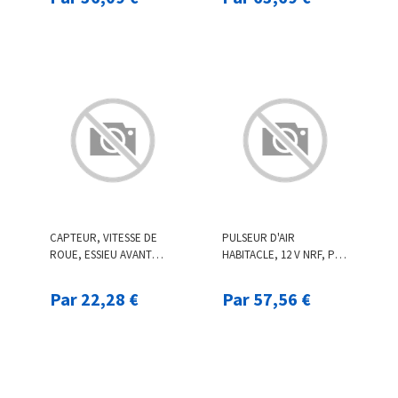
CAPTEUR, VITESSE DE
PULSEUR D'AIR
ROUE, ESSIEU AVANT
HABITACLE, 12 V NRF, PAR
F.BECKER_LINE, PAR EX.
EX. POUR FIAT, OPEL,
POUR SUBARU
ABARTH, CITROËN,
Par 22,28 €
Par 57,56 €
PEUGEOT