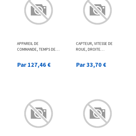
APPAREIL DE
CAPTEUR, VITESSE DE
COMMANDE, TEMPS DE
ROUE, DROITE
PRÉCHAUFFAGE, 12 V
F.BECKER_LINE, PAR EX.
BORGWARNER (BERU),
POUR SUZUKI
Par 127,46 €
Par 33,70 €
PAR EX. POUR
MERCEDES-BENZ