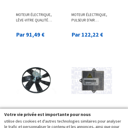
MOTEUR ÉLECTRIQUE,
MOTEUR ÉLECTRIQUE,
LÈVE-VITRE QUALITÉ
PULSEUR D'AIR
VEMO ORIGINALE VEMO,
HABITACLE QUALITÉ
PAR EX. POUR VW
VEMO ORIGINALE VEMO,
Par 91,49 €
Par 122,22 €
PAR EX. POUR RENAULT,
NISSAN
MOTEUR ÉLECTRIQUE,
APPAREIL DE
Votre vie privée est importante pour nous
VENTILATEUR POUR
COMMANDE, SYSTÈME
utilise des cookies et d'autres technologies similaires pour analyser
RADIATEURS, 305 MM, 12
D'ÉCLAIRAGE, 12 V
le trafic et personnaliser le contenu et les annonces, ainsi que pour