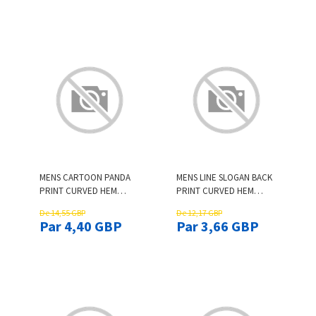
MENS CARTOON PANDA
MENS LINE SLOGAN BACK
PRINT CURVED HEM
PRINT CURVED HEM
CASUAL SHORT SLEEVE T-
SHORT SLEEVE T-SHIRTS
De 14,55 GBP
De 12,17 GBP
SHIRTS WINTER
Par 4,40 GBP
Par 3,66 GBP