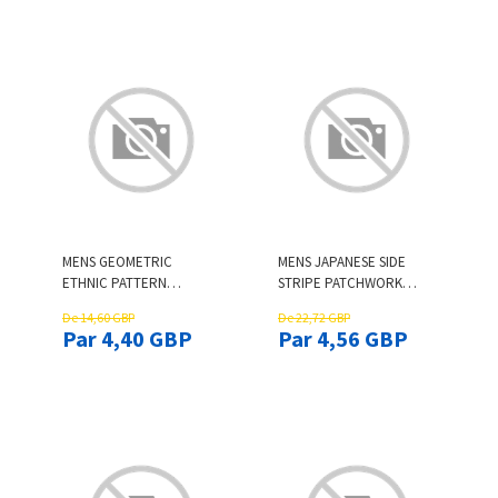
MENS GEOMETRIC
MENS JAPANESE SIDE
ETHNIC PATTERN
STRIPE PATCHWORK
HOODED SHORT SLEEVE
DRAWSTRING WAIST
De 14,60 GBP
De 22,72 GBP
T-SHIRTS
LOOSE PANTS
Par 4,40 GBP
Par 4,56 GBP