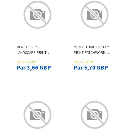
MENS DESERT
MENS ETHNIC PAISLEY
LANDSCAPE PRINT
PRINT PATCHWORK
CURVED HEM SHORT
LOOSE DRAWSTRING
De 12,13 GBP
De 22,72 GBP
SLEEVE T-SHIRT
JOGGER PANTS
Par 3,66 GBP
Par 5,70 GBP