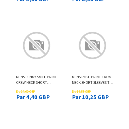
SHIRTS
MENS FUNNY SMILE PRINT
MENS ROSE PRINT CREW
CREW NECK SHORT
NECK SHORT SLEEVES T-
SLEEVE T-SHIRTS
SHIRTS
De 14,60 GBP
De 14,55 GBP
Par 4,40 GBP
Par 10,25 GBP