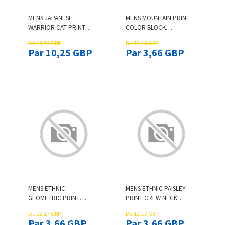
MENS JAPANESE
MENS MOUNTAIN PRINT
WARRIOR CAT PRINT
COLOR BLOCK
CURVED HEM SHORT
PATCHWORK SHORT
De 14,73 GBP
De 12,13 GBP
SLEEVE T-SHIRTS WINTER
SLEEVE T-SHIRTS
Par 10,25 GBP
Par 3,66 GBP
MENS ETHNIC
MENS ETHNIC PAISLEY
GEOMETRIC PRINT
PRINT CREW NECK
PATCHWORK CHEST
SHORT SLEEVE T-SHIRTS
De 12,17 GBP
De 12,17 GBP
POCKET CURVED HEM T-
Par 3,66 GBP
Par 3,66 GBP