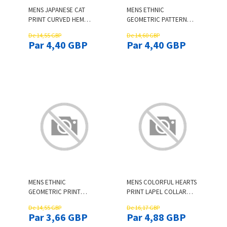
MENS JAPANESE CAT
MENS ETHNIC
PRINT CURVED HEM
GEOMETRIC PATTERN
SHORT SLEEVE T-SHIRTS
PATCHWORK HOODED
De 14,55 GBP
De 14,60 GBP
SHORT SLEEVE T-SHIRTS
Par 4,40 GBP
Par 4,40 GBP
MENS ETHNIC
MENS COLORFUL HEARTS
GEOMETRIC PRINT
PRINT LAPEL COLLAR
CURVED HEM SHORT
SHORT SLEEVE SHIRTS
De 14,55 GBP
De 16,17 GBP
SLEEVE T-SHIRTS WINTER
Par 3,66 GBP
Par 4,88 GBP