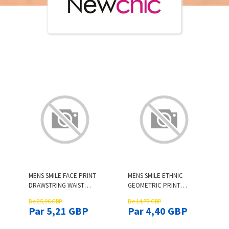
MENS SMILE FACE PRINT
MENS SMILE ETHNIC
DRAWSTRING WAIST
GEOMETRIC PRINT
LOOSE CARGO PANTS
PATCHWORK CURVED
De 25,96 GBP
De 14,73 GBP
HEM SHORT SLEEVE T-
Par 5,21 GBP
Par 4,40 GBP
SHIRTS