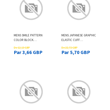
MENS SMILE PATTERN
MENS JAPANESE GRAPHIC
COLOR BLOCK
ELASTIC CUFF
PATCHWORK CREW NECK
DRAWSTRING WAIST
De 12,13 GBP
De 22,72 GBP
T-SHIRTS
LOOSE PANTS
Par 3,66 GBP
Par 5,70 GBP