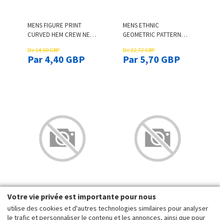
MENS FIGURE PRINT
MENS ETHNIC
CURVED HEM CREW NECK
GEOMETRIC PATTERN
SHORT SLEEVE T-SHIRTS
PATCHWORK LOOSE
De 14,60 GBP
De 22,72 GBP
DRAWSTRING JOGGER
Par 4,40 GBP
Par 5,70 GBP
PANTS
MENS 100% COTTON
MENS ETHNIC PATTERN
Votre vie privée est importante pour nous
SOLID COLOR PANDA
PATCHWORK CREW NECK
utilise des cookies et d'autres technologies similaires pour analyser
PRINT THIN CASUAL T-
TEXTURE SHORT SLEEVE
le trafic et personnaliser le contenu et les annonces, ainsi que pour
De 12,13 GBP
De 14,60 GBP