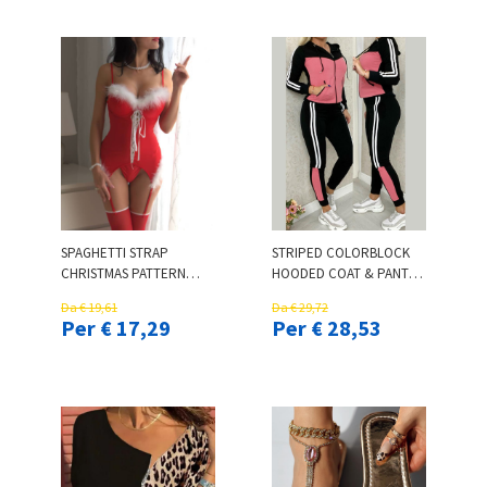
SPAGHETTI STRAP
STRIPED COLORBLOCK
CHRISTMAS PATTERN
HOODED COAT & PANTS
LACE UP TEDDY
SET
Da € 19,61
Da € 29,72
Per € 17,29
Per € 28,53