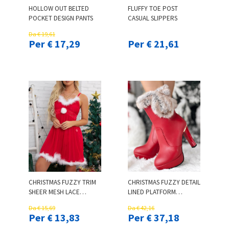
HOLLOW OUT BELTED
FLUFFY TOE POST
POCKET DESIGN PANTS
CASUAL SLIPPERS
Da € 19,61
Per € 17,29
Per € 21,61
CHRISTMAS FUZZY TRIM
CHRISTMAS FUZZY DETAIL
SHEER MESH LACE
LINED PLATFORM
BABYDOLL
CHUNKY ANKLE BOOTS
Da € 15,69
Da € 42,16
Per € 13,83
Per € 37,18