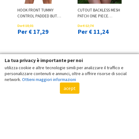
HOOK FRONT TUMMY
CUTOUT BACKLESS MESH
CONTROL PADDED BUTT
PATCH ONE PIECE
LIFTING SHAPEWEAR
SWIMSUIT
Da € 18,01
Da € 12,74
Per € 17,29
Per € 11,24
La tua privacy è importante per noi
utilizza cookie e altre tecnologie simili per analizzare il traffico e
personalizzare contenuti e annunci, oltre a offrire risorse di social
network.
Ottieni maggiori informazioni
acept
PLUS SIZE ROUND NECK
CROCHET LACE TIED
TOP & ABSTRACT
DETAIL LINGERIE SET
GEOMETRIC PRINT
Da € 18,91
Da € 17,65
SHORTS SET
Per € 18,16
Per € 15,56