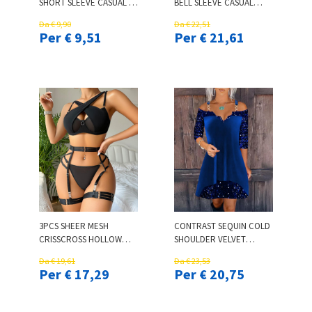
SHORT SLEEVE CASUAL T-
BELL SLEEVE CASUAL
SHIRT
DRESS
Da € 9,90
Da € 22,51
Per € 9,51
Per € 21,61
3PCS SHEER MESH
CONTRAST SEQUIN COLD
CRISSCROSS HOLLOW
SHOULDER VELVET
OUT GARTER LINGERIE
CASUAL DRESS
Da € 19,61
Da € 23,53
SET
Per € 17,29
Per € 20,75