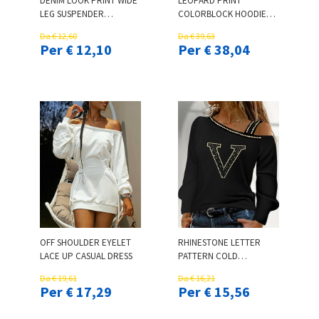
DENIM LOOK PRINT WIDE
LEOPARD PRINT
LEG SUSPENDER
COLORBLOCK HOODIE
JUMPSUIT
COAT & CUFFED PANTS
Da € 12,60
Da € 39,63
SET
Per € 12,10
Per € 38,04
OFF SHOULDER EYELET
RHINESTONE LETTER
LACE UP CASUAL DRESS
PATTERN COLD
SHOULDER TOP
Da € 19,61
Da € 16,21
Per € 17,29
Per € 15,56