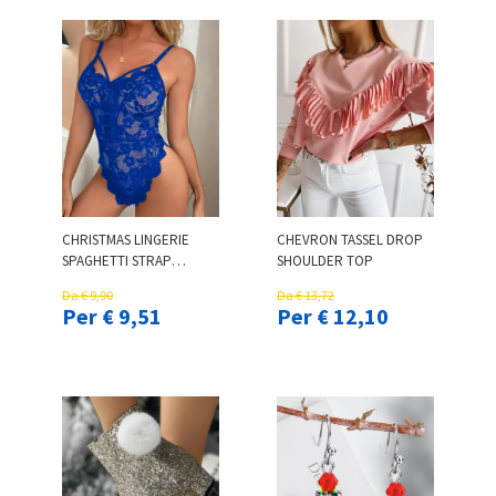
CHRISTMAS LINGERIE
CHEVRON TASSEL DROP
SPAGHETTI STRAP
SHOULDER TOP
BACKLESS CROTCHLESS
Da € 9,90
Da € 13,72
LACE TEDDY
Per € 9,51
Per € 12,10