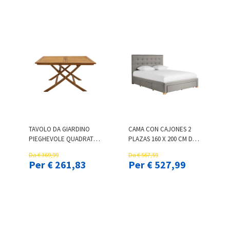
TAVOLO DA GIARDINO
CAMA CON CAJONES 2
PIEGHEVOLE QUADRATO
PLAZAS 160 X 200 CM DE
IN LEGNO MASSELLO L140
TELA GRIS CLARO RENO
Da € 369,99
Da € 567,59
CM SANTIAGO
Per € 261,83
Per € 527,99