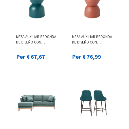
MESA AUXILIAR REDONDA
MESA AUXILIAR REDONDA
DE DISEÑO CON
DE DISEÑO CON
ALMACENAJE DE METAL
ALMACENAJE DE METAL
AZUL PETRÓLEO Y
TERRACOTA Y MADERA
Per € 67,67
Per € 76,99
MADERA MACIZA DE
MACIZA DE MANGO 30 CM
MANGO 30 CM YOYO
YOYO