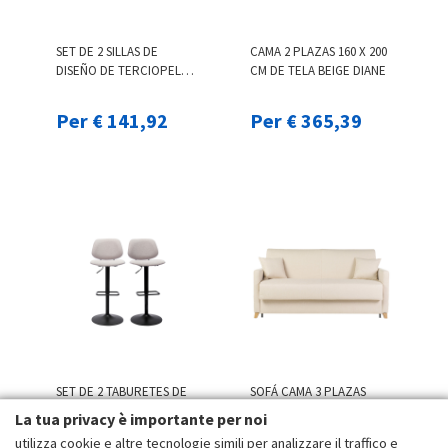
SET DE 2 SILLAS DE
CAMA 2 PLAZAS 160 X 200
DISEÑO DE TERCIOPELO
CM DE TELA BEIGE DIANE
COLOR TOPO Y METAL
NEGRO CELESTE
Per € 141,92
Per € 365,39
SET DE 2 TABURETES DE
SOFÁ CAMA 3 PLAZAS
COCINA REGULABLES DE
NÓRDICO BEIGE Y
La tua privacy è importante per noi
DISEÑO DE TEJIDO
MADERA CLARA CON
utilizza cookie e altre tecnologie simili per analizzare il traffico e