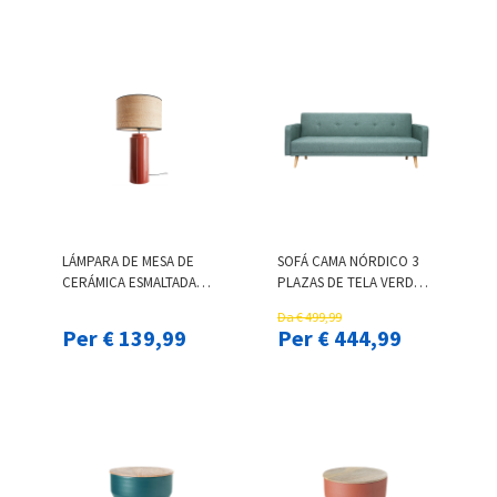
LÁMPARA DE MESA DE
SOFÁ CAMA NÓRDICO 3
CERÁMICA ESMALTADA
PLAZAS DE TELA VERDE
TERRACOTA CON
GRISÁCEO Y MADERA
Da € 499,99
PANTALLA DE RAFIA
CLARA ULLA
Per € 139,99
Per € 444,99
NATURAL 64 CM MAJES