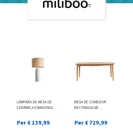
LÁMPARA DE MESA DE
MESA DE COMEDOR
CERÁMICA ESMALTADA
RECTANGULAR
BLANCA CON PANTALLA
EXTENSIBLE DE MADERA
DE RAFIA NATURAL 64 CM
DE ROBLE CLARO 180-220
Per € 139,99
Per € 729,99
MAJES
CM EGO