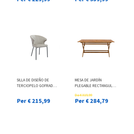
SILLA DE DISEÑO DE
MESA DE JARDÍN
TERCIOPELO GOFRADO
PLEGABLE RECTANGULAR
COLOR TOPO Y METAL
DE MADERA MACIZA 170
Da € 319,99
NEGRO REQUIEM
CM SANTIAGO
Per € 215,99
Per € 284,79