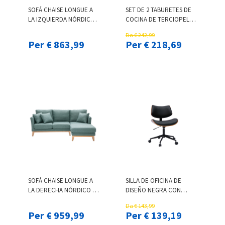
SOFÁ CHAISE LONGUE A
SET DE 2 TABURETES DE
LA IZQUIERDA NÓRDICO
COCINA DE TERCIOPELO
DESENFUNDABLE VERDE
AZUL PETRÓLEO Y METAL
Da € 242,99
GRISÁCEO Y MADERA
NEGRO 65 CM DE ALTURA
Per € 863,99
Per € 218,69
CLARA 3-4 PLAZAS OSLO
HOLO
SOFÁ CHAISE LONGUE A
SILLA DE OFICINA DE
LA DERECHA NÓRDICO 4
DISEÑO NEGRA CON
PLAZAS VERDE GRISÁCEO
RUEDAS, MADERA DE
Da € 143,99
Y MADERA CLARA OSLO
NOGAL OSCURO Y METAL
Per € 959,99
Per € 139,19
NEGRO MALMO