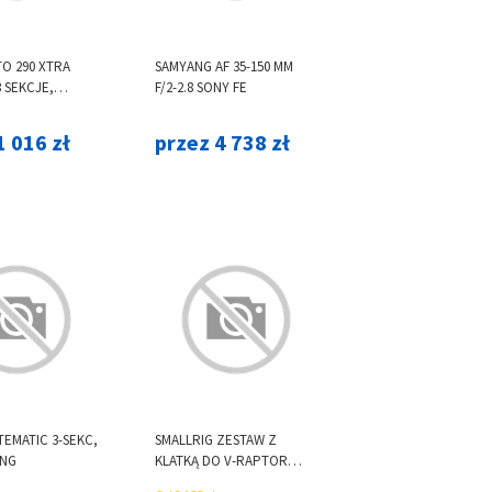
O 290 XTRA
SAMYANG AF 35-150 MM
 SEKCJE,
F/2-2.8 SONY FE
 BEZ GŁOWICY
1 016 zł
przez 4 738 zł
TEMATIC 3-SEKC,
SMALLRIG ZESTAW Z
ONG
KLATKĄ DO V-RAPTOR
[3696]