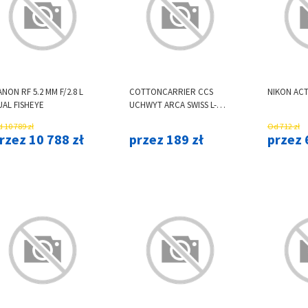
NON RF 5.2 MM F/2.8 L
COTTONCARRIER CCS
NIKON ACT
UAL FISHEYE
UCHWYT ARCA SWISS L-
BRACKET
 10 789 zł
Od 712 zł
rzez 10 788 zł
przez 189 zł
przez 