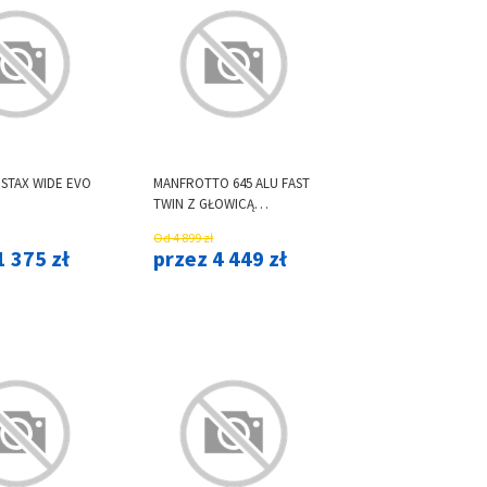
INSTAX WIDE EVO
MANFROTTO 645 ALU FAST
TWIN Z GŁOWICĄ
NITROTECH 608
Od 4 899 zł
(MVK608TWINFA) PRO
1 375 zł
przez 4 449 zł
VIDEO