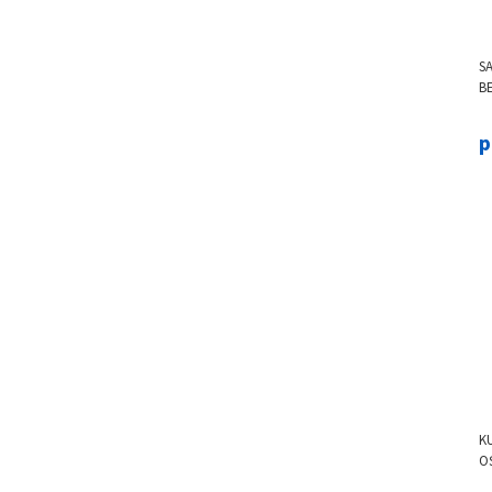
S
B
UW
p
K
O
4