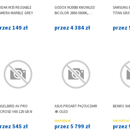
ODAK M35 REUSABLE
GODOX M200BI KNOWLED
SAMSUNG B
AMERA MARBLE GREY
BICOLOR 2800-5600K,
TITAN GRAY
BOWENS
rzez 149 zł
przez 4 384 zł
przez 
NGELBIRD AV PRO
ASUS PROART PA27UCDMR
BENRO SH
CROSD V60 128 GB N
4K OLED
Od 5 822 zł
Od 1 077 zł
rzez 545 zł
przez 5 799 zł
przez 