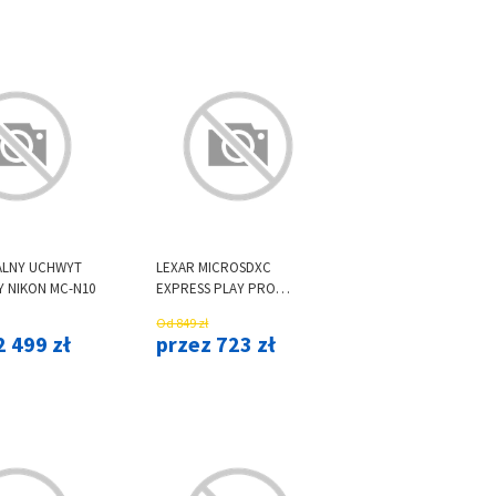
ALNY UCHWYT
LEXAR MICROSDXC
Y NIKON MC-N10
EXPRESS PLAY PRO
EXPRESS 7.1, R900/W600
Od 849 zł
C10 U3 UHS-I V30 512GB
2 499 zł
przez 723 zł