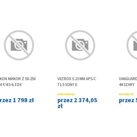
KON NIKKOR Z 50-250
VILTROX S 23 MM APS-C
VANGUARD
 F/4.5-6.3 DX
T1.5 SONY E
44 SZARY
Od 2 499 zł
Od 532 zł
rzez 1 798 zł
przez 2 374,05
przez 
zł