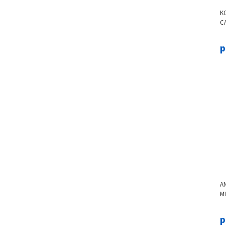
K
C
p
A
MI
p