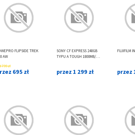
OWEPRO FLIPSIDE TREK
SONY CF EXPRESS 240GB
FUJIFILM 
50 AW
TYPU A TOUGH 1800MB/S
(ODCZYT) I 1700 MB/S
 799 zł
(ZAPIS), VPG400
rzez 695 zł
przez 1 299 zł
przez 