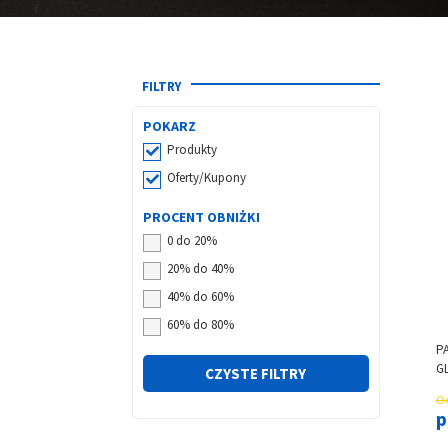
FILTRY
POKARZ
Produkty
Oferty/Kupony
PROCENT OBNIŻKI
0 do 20%
20% do 40%
40% do 60%
60% do 80%
P
G
CZYSTE FILTRY
B
Od
p