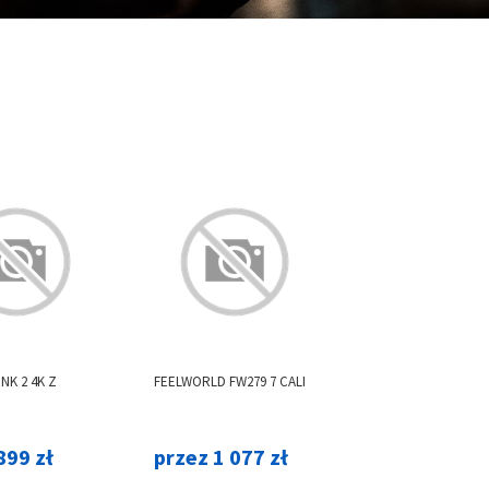
INK 2 4K Z
FEELWORLD FW279 7 CALI
899 zł
przez 1 077 zł