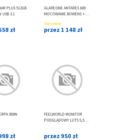
AR PLUS 512GB
GLAREONE ANTARES 600
 USB 3.1
MOCOWANIE BOWENS +
AKCESORIA TANIEJ O 20%
Od 1 190 zł
558 zł
przez 1 148 zł
ERPA 800N
FEELWORLD MONITOR
PODGLĄDOWY LUT5 5,5
CAL 4K ULTRA BRIGHT
998 zł
przez 950 zł