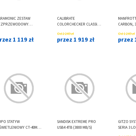
ARAMONIC ZESTAW
CALIBRATE
MANFROTT
EZPRZEWODOWY
COLORCHECKER CLASSIC
CARBON, 3
MIC9S KIT 1 (RX+TX)
XL W/CS
WĘGLOWY,
Od 2 249 zł
Od 1 249 zł
rzez 1 119 zł
przez 1 919 zł
przez 
UPO STATYW
SANDISK EXTREME PRO
GITZO SYS
ŚWIETLENIOWY CT-40M
USB4 4TB (3800 MB/S)
SERIA 3 L
0 CALA MASTER C-STAND