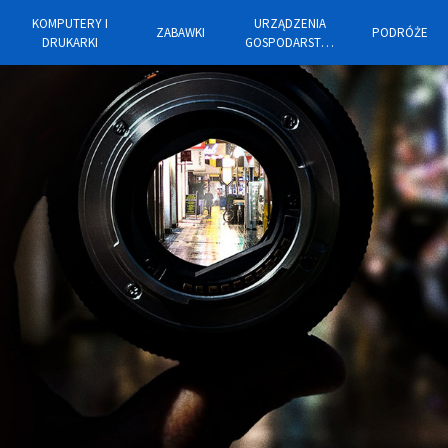
KOMPUTERY I
URZĄDZENIA
ZABAWKI
PODRÓŻE
DRUKARKI
GOSPODARSTWA
DOMOWEGO