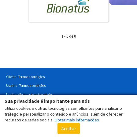
1 - 0 de 0
Cliente - Termos e condições
Usuário - Termos e condições
Usuário - Política de privacidade
Sua privacidade é importante para nós
Usuário - Politica de Cookies
utiliza cookies e outras tecnologias semelhantes para analisar o
Copyright © 2022 - Todos os direitos reservados.
tráfego e personalizar o conteúdo e anúncios, além de oferecer
recursos de redes sociais.
Obter mais informações
Aceitar