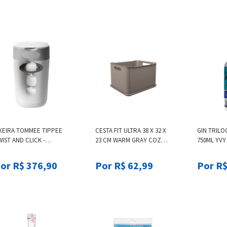
IXEIRA TOMMEE TIPPEE
CESTA FIT ULTRA 38 X 32 X
GIN TRILO
IST AND CLICK -
23 CM WARM GRAY COZA
750ML YVY
5101501 TOMMEE TIPPEE
COZA
or R$ 376,90
Por R$ 62,99
Por R$