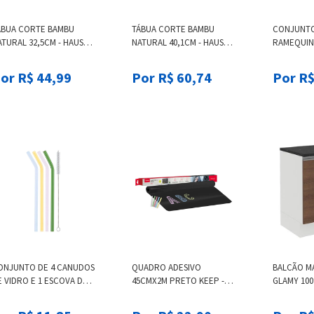
ÁBUA CORTE BAMBU
TÁBUA CORTE BAMBU
CONJUNTO
TURAL 32,5CM - HAUS
NATURAL 40,1CM - HAUS
RAMEQUIN
NCEPT 32,5 X 18,5 X 1,5
CONCEPT 40,1 X 29,8 X 1,2
VERDE E 
M HAUS CONCEPT
CM HAUS CONCEPT
or R$ 44,99
Por R$ 60,74
Por R$
ONJUNTO DE 4 CANUDOS
QUADRO ADESIVO
BALCÃO M
 VIDRO E 1 ESCOVA DE
45CMX2M PRETO KEEP -
GLAMY 100
IMPEZA SORTIDO CORAIS
EI057 PRETO
PORTAS B
2786
MARROM