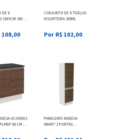
 DE 6
CONJUNTO DE 6 TIGELAS
S 10X5CM 180ML
IOGURTEIRA 300ML
BRANCO OXFORD
 108,00
Por R$ 102,00
ADESA ACORDES
PANELEIRO MADESA
% MDF 80 CM 2
SMART 2 PORTAS
RANCO/RUSTIC
BRANCO/RUSTIC MARROM