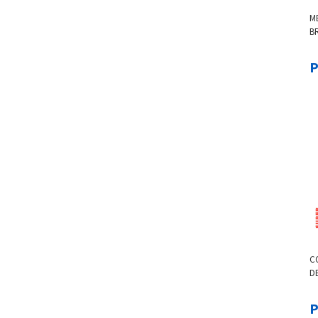
M
B
B
P
C
DE
F
P