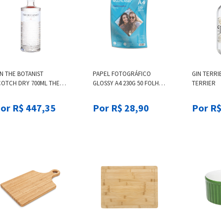
N THE BOTANIST
PAPEL FOTOGRÁFICO
GIN TERRI
COTCH DRY 700ML THE
GLOSSY A4 230G 50 FOLHAS
TERRIER
OTANIST
- PE041 SUN HOUSE
or R$ 447,35
Por R$ 28,90
Por R$