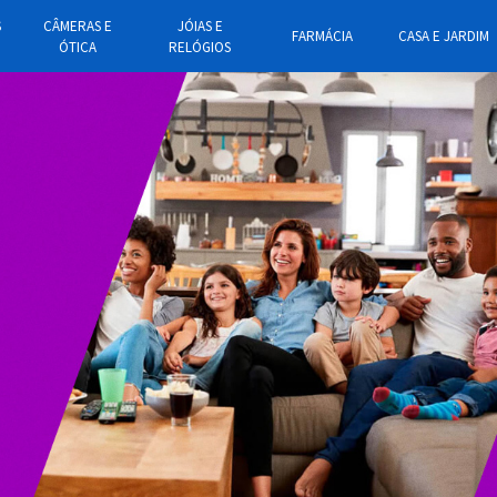
S
CÂMERAS E
JÓIAS E
FARMÁCIA
CASA E JARDIM
ÓTICA
RELÓGIOS