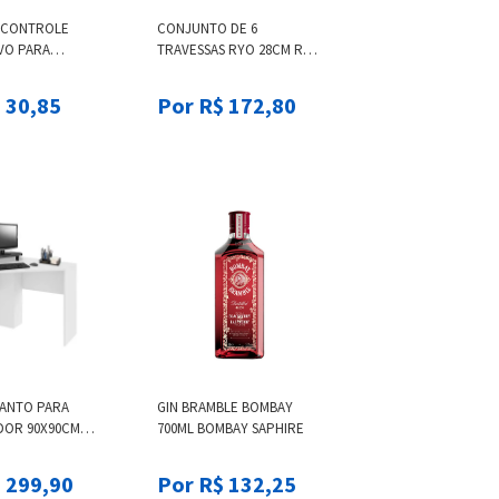
E CONTROLE
CONJUNTO DE 6
VO PARA
TRAVESSAS RYO 28CM RYO
DE LAVAR
SAFIRA OXFORD
W11372063
 30,85
Por R$ 172,80
CANTO PARA
GIN BRAMBLE BOMBAY
OR 90X90CM
700ML BOMBAY SAPHIRE
SCO - EI076
 299,90
Por R$ 132,25