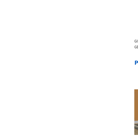
G
G
B
P