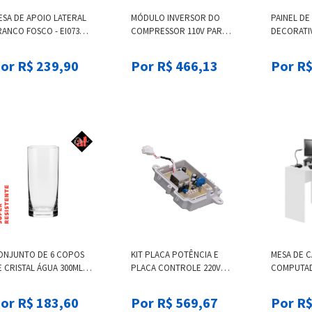
ESA DE APOIO LATERAL
MÓDULO INVERSOR DO
PAINEL D
RANCO FOSCO - EI073
COMPRESSOR 110V PARA
DECORATI
RANCO
GELADEIRA BRASTEMP -
MÁQUINA 
W11449071 W11449071
CONSUL - 
or R$ 239,90
Por R$ 466,13
Por R$
W11372063
ONJUNTO DE 6 COPOS
KIT PLACA POTÊNCIA E
MESA DE 
 CRISTAL ÁGUA 300ML
PLACA CONTROLE 220V
COMPUTAD
LAT CLASSIC OXFORD
PARA MÁQUINA DE LAVAR
BRANCO FO
BRASTEMP - W11485343
BRANCO
or R$ 183,60
Por R$ 569,67
Por R$
W11485343