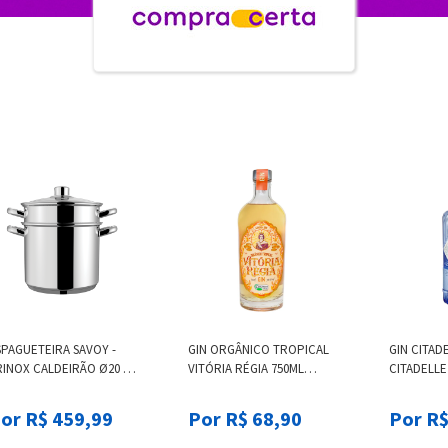
SPAGUETEIRA SAVOY -
GIN ORGÂNICO TROPICAL
GIN CITAD
RINOX CALDEIRÃO Ø20 X
VITÓRIA RÉGIA 750ML
CITADELLE
CM 5L X COZI 20 X
VITORIA REGIA
,8CM 4,8L INOX
or R$ 459,99
Por R$ 68,90
Por R$