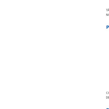
T
NA
CO
C
P
C
DE
L
08