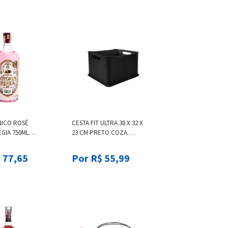
NICO ROSÉ
CESTA FIT ULTRA 38 X 32 X
ÉGIA 750ML
23 CM PRETO COZA
EGIA
PRETO
 77,65
Por R$ 55,99