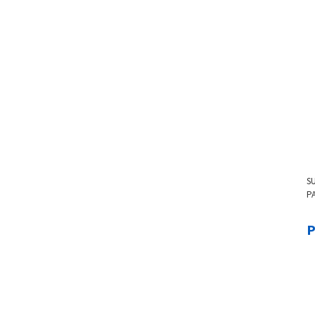
S
PA
- 
BL
P