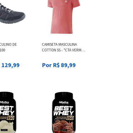
CULINO DE
CAMISETA MASCULINA
100
COTTON SS - *CTA VERM
SALOMON COTTON SS II M,
2XL M
 129,99
Por R$ 89,99