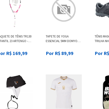
AQUETE DE TÊNIS TR130
TAPETE DE YOGA
TÊNIS MAS
FANTIL 23 ARTENGO -
ESSENCIAL 5MM DOMYOS -
TRILHA NH
TENGO TR 130 JR 23
SOFT YOGA ESS MAT 4MM
RL, .
GREEN, TAMANHO ÚNI
or R$ 169,99
Por R$ 89,99
Por R$