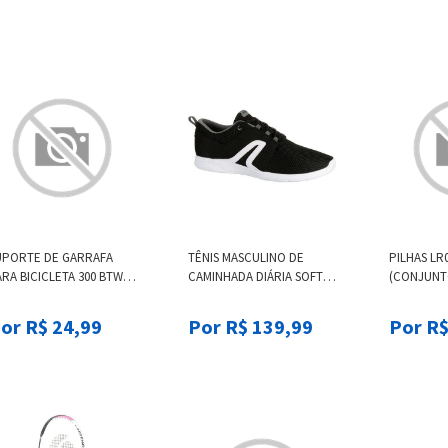
UPORTE DE GARRAFA
TÊNIS MASCULINO DE
PILHAS LR
RA BICICLETA 300 BTWIN
CAMINHADA DIÁRIA SOFT
(CONJUNTO 
BOTTLE CAGE RAPID FIX
140
AAA -*12, .
ACK, .
or R$ 24,99
Por R$ 139,99
Por R$