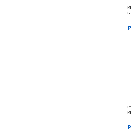
M
B
P
R
M
AR
P