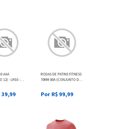
03 AAA
RODAS DE PATINS FITNESS
12) - LR03 -
70MM 80A (CONJUNTO DE
4) OXELO - ROLLER WHEEL
70MM PLAY, WHITE
 39,99
Por R$ 99,99