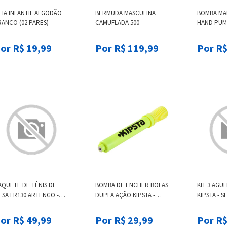
EIA INFANTIL ALGODÃO
BERMUDA MASCULINA
BOMBA MAN
RANCO (02 PARES)
CAMUFLADA 500
HAND PUMP
or R$ 19,99
Por R$ 119,99
Por R$
AQUETE DE TÊNIS DE
BOMBA DE ENCHER BOLAS
KIT 3 AGU
ESA FR130 ARTENGO -
DUPLA AÇÃO KIPSTA -
KIPSTA - S
TENGO FR 130., DROIT
DOUBLE ACTION PUMP
FOR BALLS,
YELLOW, UNIQUE
or R$ 49,99
Por R$ 29,99
Por R$