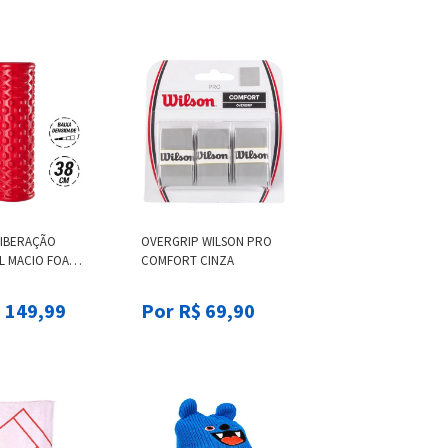
LIBERAÇÃO
OVERGRIP WILSON PRO
L MACIO FOAM
COMFORT CINZA
0 - FOAM
8CM, BAIXA
 149,99
Por R$ 69,90
E, DOMYOS