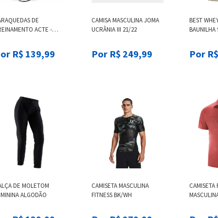
ARAQUEDAS DE
CAMISA MASCULINA JOMA
BEST WHEY
REINAMENTO ACTE -
UCRÂNIA III 21/22
BAUNILHA 
PARAQUEDAS DE
WHEY ISO 
REINAMENTO ACTE, NO
BAUNILHA,
or R$ 139,99
Por R$ 249,99
Por R$
ZE
ALÇA DE MOLETOM
CAMISETA MASCULINA
CAMISETA
EMININA ALGODÃO
FITNESS BK/WH
MASCULINA
COTTON