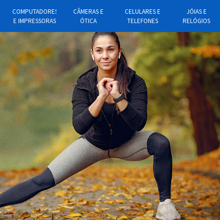
COMPUTADORES
CÂMERAS E
CELULARES E
JÓIAS E
E IMPRESSORAS
ÓTICA
TELEFONES
RELÓGIOS