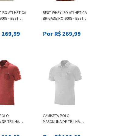
 ISO ATLHETICA
BEST WHEY ISO ATLHETICA
900G - BEST
BRIGADEIRO 900G - BEST
ATLHETICA
WHEY ISO ATLHETICA
 NO SIZE
BRIGADEIRO, NO SIZE
 269,99
Por R$ 269,99
 POLO
CAMISETA POLO
 DE TRILHA
MASCULINA DE TRILHA
COTTON - *CTA POLO BCA
SALOMON COTTON M, 2XL