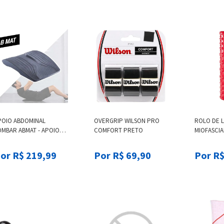
POIO ABDOMINAL
OVERGRIP WILSON PRO
ROLO DE 
OMBAR ABMAT - APOIO
COMFORT PRETO
MIOFASCIA
ARA LOMBAR COM
ROLLER 10
ESIGN FUNCIONAL
ROLLER, 3
or R$ 219,99
Por R$ 69,90
Por R$
CLUSIVO, TAM. UNICO,
DENSIDAD
OR UNICA, DOMYOS