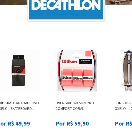
RIP SKATE AUTOADESIVO
OVERGRIP WILSON PRO
LONGBOAR
XELO - SKATEBOARD
COMFORT CORAL
OXELO - L
IP PLAY, BLACK
CLASSIC SU
or R$ 49,99
Por R$ 59,90
Por R$