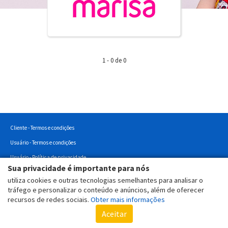
1 - 0 de 0
Cliente - Termos e condições
Usuário - Termos e condições
Usuário - Política de privacidade
Sua privacidade é importante para nós
Usuário - Politica de Cookies
utiliza cookies e outras tecnologias semelhantes para analisar o
Copyright © 2022 - Todos os direitos reservados.
tráfego e personalizar o conteúdo e anúncios, além de oferecer
recursos de redes sociais.
Obter mais informações
Aceitar