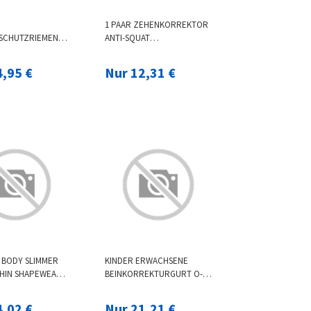
1 PAAR ZEHENKORREKTOR
SCHUTZRIEMEN
ANTI-SQUAT
,
VERSTAUCHUNG
KTIVER ANTI-
FUSSSCHUTZ HALLUX V
4,95 €
Nur 12,31 €
CHUNGS-
ALGUS BUNION C
RIEMEN
ORRECTOR FUSSPFLEGE
 BODY SLIMMER
KINDER ERWACHSENE
HIN SHAPEWEAR
BEINKORREKTURGURT O-
N KORSETT
BEIN X-BEIN STRAIGHT LEG
AR BODY SHAPER
CORRECTER GERÄT
4,02 €
Nur 21,21 €