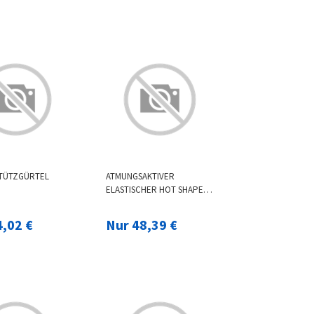
EN
TÜTZGÜRTEL
ATMUNGSAKTIVER
ELASTISCHER HOT SHAPER
KÖRPERFORMUNG
POSTPARTALE
4,02 €
Nur 48,39 €
BAUCHGÜRTEL ERHOLUNG
BAUCHGÜRTEL SHAPEWEAR