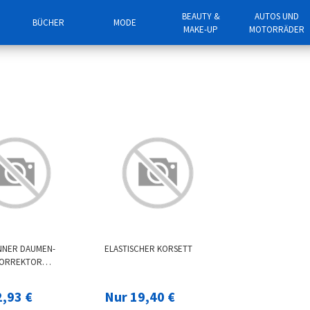
BEAUTY &
AUTOS UND
BÜCHER
MODE
MAKE-UP
MOTORRÄDER
NNER DAUMEN-
ELASTISCHER KORSETT
KORREKTOR
AKTIVER
ABLER DAUMEN-
2,93 €
Nur 19,40 €
R FÜR GROSSE F