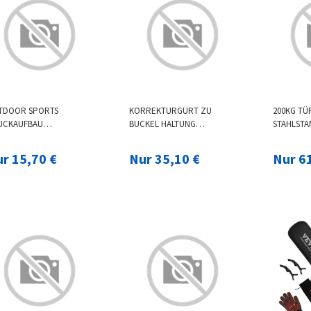
TDOOR SPORTS
KORREKTURGURT ZU
200KG TÜ
UCKAUFBAU
BUCKEL HALTUNG
STAHLSTA
IEPOLSTER
GESUNDHEITSPFLEGE
EINSTELL
UNGSAKTIV LEICHTES
WORKOU
r 15,70 €
Nur 35,10 €
Nur 6
ORT KNIEBANDAGE
TRAINING
FITNESSG