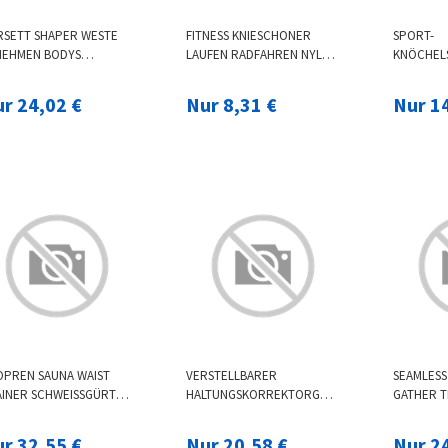
RSETT SHAPER WESTE
FITNESS KNIESCHONER
SPORT-
NEHMEN BODYS
LAUFEN RADFAHREN NYLON
KNÖCHEL
MUNGSAKTIVE
ELASTISCHE KNIESTÜTZE
LEICHTER
ICHNUNG BAUCH
RUTSCHFESTE WARME
ATMUNGSA
r 24,02 €
Nur 8,31 €
Nur 1
TERWÄSCHE
SCHUTZORTHESE
VERSTAU
KNÖCHEL
OPREN SAUNA WAIST
VERSTELLBARER
SEAMLESS
INER SCHWEISSGÜRTEL C
HALTUNGSKORREKTORGÜRTEL
GATHER T
PRESSION TRIMMER W
ATMUNGSAKTIVE
ABNEHME
OUT FITNESS MIT F
STAHLPLATTENKORREKTUR
SHAPEWE
r 32,55 €
Nur 20,58 €
Nur 2