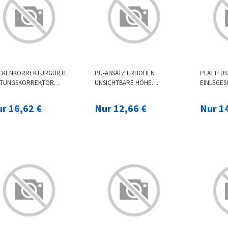
CKENKORREKTURGÜRTEL
PU-ABSATZ ERHÖHEN
PLATTFUS
LTUNGSKORREKTOR
UNSICHTBARE HÖHE
INLEGESO
RSETT VERHINDERN,
ERHÖHEN FERSENHEBER-
USSGEWÖL
S KYPHOSE-
EINLEGESOHLEN SOFT
G ORTHES
r 16,62 €
Nur 12,66 €
Nur 1
RREKTUR-
FLEXIBLES
PPORT EI
IESCHÜTZER
SCHUHEINSATZPOLSTER
SSPFLEGE
RCHHÄNGEN