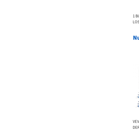
1 B
LOS
WE
EC
Nu
VE
DE
MIC