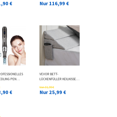
NENZUNTERLAGE
NEGATIVE IONEN 170X69CM
1,90 €
Nur 116,99 €
A MATRATZE
OFESSIONELLES
VEVOR BETT-
EDLING PEN
LÜCKENFÜLLER KEILKISSEN
FT 6 GANG MIT 5
MIT SEITENTASCHE 0–
€
Von 31,99 €
-2,5MM
177,8MM 1930X254X152MM
3,90 €
Nur 25,99 €