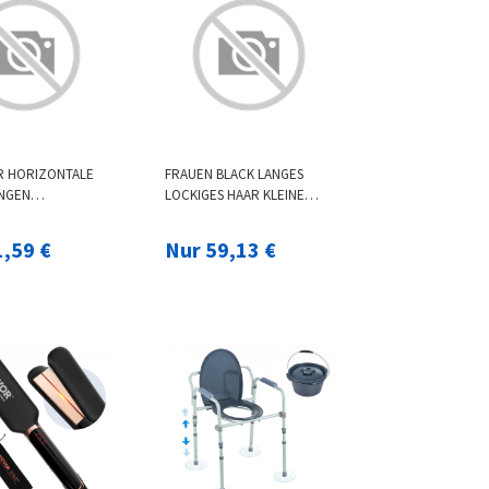
R HORIZONTALE
FRAUEN BLACK LANGES
NGEN
LOCKIGES HAAR KLEINE
BARE HOME GYM
LOCKIGE FRONT SPITZE
T
FLAUSCHIGE
1,59 €
Nur 59,13 €
SSTANGE SPORT
ATMUNGSAKTIVE
ERÄTE
CHEMIEFASER PERÜCKE