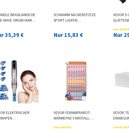
UNDLE BRASILIANISCHE
SCHWAMM NACKENSTÜTZE
VEVOR 5 
E WAVE VIRGIN HIAR
SPORT LAUFEN
GLÄTTEIS
AVE NATURAL BLACK
ATMUNGSAKTIVE
TECHNOL
Von 46,99 
HTHAARVERLÄNGERUNGEN
NACKENSTÜTZE UNISEX
NEGATIVE
r 35,39 €
Nur 15,83 €
Nur 2
SCHUTZ HALSWIRBEL
WERKZEUG
VOR ELEKTRISCHER
VEVOR FERNINFRAROT-
VEVOR 75
RMAPEN
WÄRMEPAD 5 KRISTALL-
EINWEGU
RONEEDLING-STIFT 6-
NATUREDELSTEINE
762X914,
Von 284,99 €
Von 43,99 