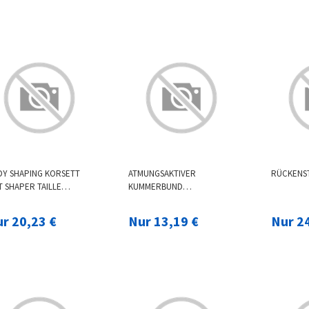
ÜTZWERKZEUG
KÖRPERMASSAGE DUSCHE
USSKNOCH
HAUT SAUBERE
DUSCHBÜRSTE
DY SHAPING KORSETT
ATMUNGSAKTIVER
RÜCKENS
 SHAPER TAILLE
KUMMERBUND
NEHMEN WESTE
SCHLANKHEITSGÜRTEL
UNGSTRAINER FÜR
BODY SHAPER KORSETT
r 20,23 €
Nur 13,19 €
Nur 2
MEN
TAILLENTRAINER SCHLANKE
UNTERWÄSCHE
TAILLENGURT