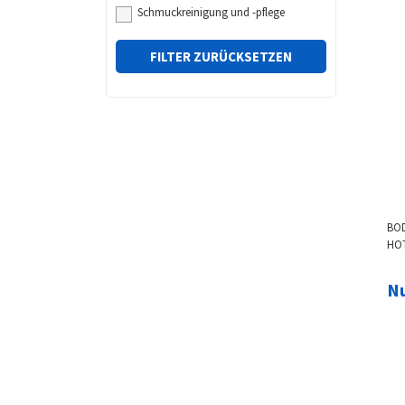
ST
Schmuckreinigung und -pflege
FILTER ZURÜCKSETZEN
BO
HOT
AB
ÜB
Nu
DA