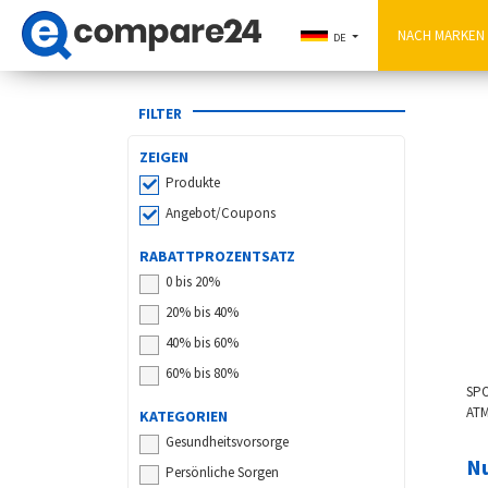
DE
FILTER
ZEIGEN
Produkte
Angebot/Coupons
RABATTPROZENTSATZ
0 bis 20%
20% bis 40%
40% bis 60%
60% bis 80%
SP
AT
KATEGORIEN
DRU
Gesundheitsvorsorge
VE
Nu
Persönliche Sorgen
KN