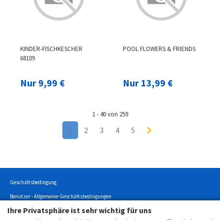
KINDER-FISCHKESCHER
POOL FLOWERS & FRIENDS
68109
Nur 9,99 €
Nur 13,99 €
1 - 40 von 259
1
2
3
4
5
Geschäftsbedingung
Benutzer - Allgemeine Geschäftsbedingungen
Ihre Privatsphäre ist sehr wichtig für uns
Datenschutz / Privatsphäre