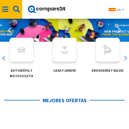
ES
IL Y
CASA Y JARDÍN
DROGUERÍA Y SALUD
ELECTRÓ
CLETA
MEJORES OFERTAS