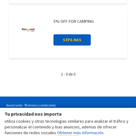
5% OFF FOR CAMPING
SEPA MAS
1 - 0 de 0
Anunciante - Términos y condiciones
Tu privacidad nos importa
Usuario - Términos y condiciones
utiliza cookies y otras tecnologias similares para analizar el tráfico y
Usuario - Política de privacidad
personalizar el contenido y loas anuncios, ademas de ofrecer
Usuario - Política de cookies
funciones de redes sociales
Obtener más información