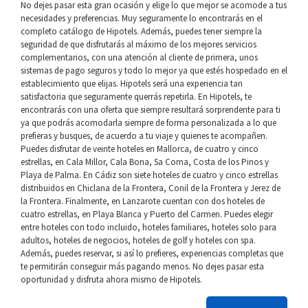
No dejes pasar esta gran ocasión y elige lo que mejor se acomode a tus
necesidades y preferencias. Muy seguramente lo encontrarás en el
completo catálogo de Hipotels. Además, puedes tener siempre la
seguridad de que disfrutarás al máximo de los mejores servicios
complementarios, con una atención al cliente de primera, unos
sistemas de pago seguros y todo lo mejor ya que estés hospedado en el
establecimiento que elijas. Hipotels será una experiencia tan
satisfactoria que seguramente querrás repetirla. En Hipotels, te
encontrarás con una oferta que siempre resultará sorprendente para ti
ya que podrás acomodarla siempre de forma personalizada a lo que
prefieras y busques, de acuerdo a tu viaje y quienes te acompañen.
Puedes disfrutar de veinte hoteles en Mallorca, de cuatro y cinco
estrellas, en Cala Millor, Cala Bona, Sa Coma, Costa de los Pinos y
Playa de Palma. En Cádiz son siete hoteles de cuatro y cinco estrellas
distribuidos en Chiclana de la Frontera, Conil de la Frontera y Jerez de
la Frontera. Finalmente, en Lanzarote cuentan con dos hoteles de
cuatro estrellas, en Playa Blanca y Puerto del Carmen. Puedes elegir
entre hoteles con todo incluido, hoteles familiares, hoteles solo para
adultos, hoteles de negocios, hoteles de golf y hoteles con spa.
Además, puedes reservar, si así lo prefieres, experiencias completas que
te permitirán conseguir más pagando menos. No dejes pasar esta
oportunidad y disfruta ahora mismo de Hipotels.