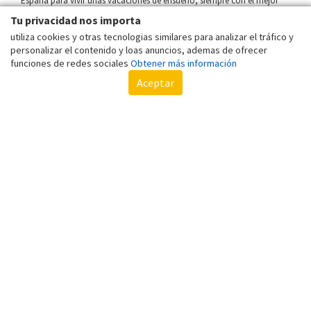
España para vivir unas vacaciones de ensueño, siempre con el mejor
precio online garantizado.
Tu privacidad nos importa
utiliza cookies y otras tecnologias similares para analizar el tráfico y
HIPOTELS
personalizar el contenido y loas anuncios, ademas de ofrecer
funciones de redes sociales
Obtener más información
Aceptar
Con más de cincuenta años de experiencia, la cadena HIPOTELS es una
empresa familiar sinónimo de calidad y excelencia, apostando por el
valor perdurable de las cosas bien hechas. En los hoteles de HIPOTELS
te alojarás frente a las mejores playas, por una distinción en calidad,
una esmerada decoración, una excelente gastronomía, además de un
equipo humano que cuida con amabilidad y profesionalidad a todos
nuestros clientes. Porqué nos importan, porqué nos importas. La
calidad de nuestro producto y la completa gama de prestaciones que
ofrecemos, acompañadas con una óptima relación calidad-precio,
nos han hecho consolidarnos como una marca de confianza y una
referencia en el sector de la hotelería vacacional. La prioridad de la
marca HIPOTELS está basada en lograr la máxima satisfacción de los
clientes con el mejor servicio. Por este motivo la estrategia de la
compañía se basa en la renovación de sus establecimientos y en
incorporar las últimas tendencias en todos los ámbitos.