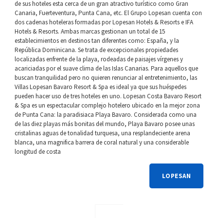
de sus hoteles esta cerca de un gran atractivo turístico como Gran
Canaria, Fuerteventura, Punta Cana, etc. El Grupo Lopesan cuenta con
dos cadenas hoteleras formadas por Lopesan Hotels & Resorts e IFA
Hotels & Resorts. Ambas marcas gestionan un total de 15
establecimientos en destinos tan diferentes como: España, y la
República Dominicana. Se trata de excepcionales propiedades
localizadas enfrente de la playa, rodeadas de paisajes vírgenes y
acariciadas por el suave clima de las Islas Canarias. Para aquellos que
buscan tranquilidad pero no quieren renunciar al entretenimiento, las
Villas Lopesan Bavaro Resort & Spa es ideal ya que sus huéspedes
pueden hacer uso de tres hoteles en uno. Lopesan Costa Bavaro Resort
& Spa es un espectacular complejo hotelero ubicado en la mejor zona
de Punta Cana: la paradisiaca Playa Bavaro. Considerada como una
de las diez playas más bonitas del mundo, Playa Bavaro posee unas
cristalinas aguas de tonalidad turquesa, una resplandeciente arena
blanca, una magnifica barrera de coral natural y una considerable
longitud de costa
LOPESAN