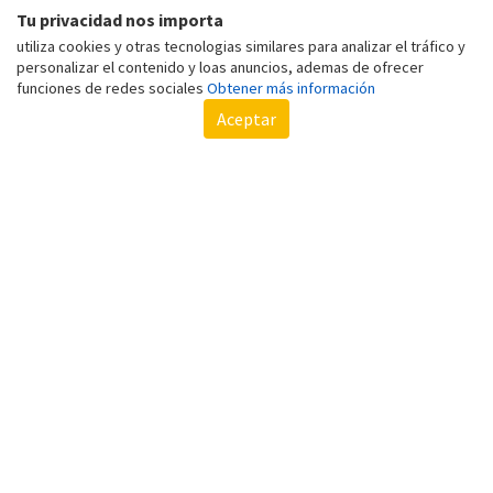
Tu privacidad nos importa
utiliza cookies y otras tecnologias similares para analizar el tráfico y
Sobre Lopesan
personalizar el contenido y loas anuncios, ademas de ofrecer
funciones de redes sociales
Obtener más información
Lopesan: cadena hotelera con gran variedad de hoteles y servicios que
Aceptar
se adaptan a todos. Lopesan Hotel Group es una cadena de hoteles que
cuenta con más de 7000 habitaciones en 19 hoteles, con experiencias
de 3, 4 y 5 estrellas. El grupo Lopesan se caracteriza por brindar
servicios de alta calidad y lujo para todos sus clientes, teniendo en
cuenta todos los detalles para que la estadía de las personas se
convierta en una experiencia increíble. Los servicios de turismo crecen
cada día, gracias a factores que les permiten a las personas acceder a
estadías, vuelos y experiencias de viaje más económicas. Los hoteles se
han adaptado a las necesidades de cada usuario, ofreciendo estadías
más asequibles, y otras más lujosas para todo tipo de persona. Por
esta razón, la amplia variedad de hoteles Lopesan es ideal para turistas
y viajeros, ya que pueden seleccionar el hotel de su preferencia, en el
destino que más les guste.
LOPESAN