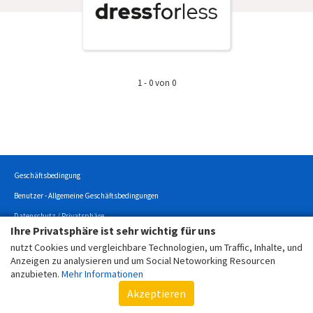
1 - 0 von 0
Geschäftsbedingung
Benutzer - Allgemeine Geschäftsbedingungen
Datenschutz / Privatsphäre
Ihre Privatsphäre ist sehr wichtig für uns
Cookierichtlinien
nutzt Cookies und vergleichbare Technologien, um Traffic, Inhalte, und
Impressum
Anzeigen zu analysieren und um Social Netoworking Resourcen
anzubieten.
Mehr Informationen
Copyright © 2022 - Alle Rechte vorbehalten.
Akzeptieren