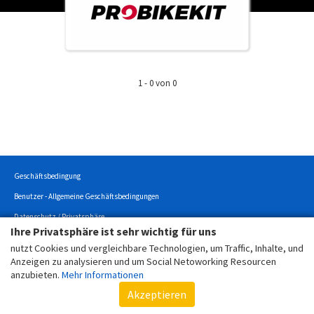
1 - 0 von 0
Geschäftsbedingung
Benutzer - Allgemeine Geschäftsbedingungen
Datenschutz / Privatsphäre
Ihre Privatsphäre ist sehr wichtig für uns
Cookierichtlinien
nutzt Cookies und vergleichbare Technologien, um Traffic, Inhalte, und
Impressum
Anzeigen zu analysieren und um Social Netoworking Resourcen
anzubieten.
Mehr Informationen
Copyright © 2022 - Alle Rechte vorbehalten.
Akzeptieren