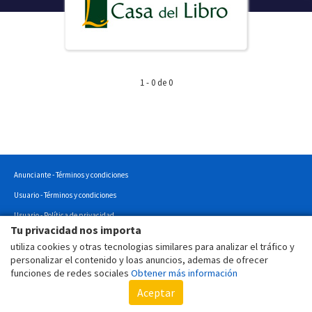
1 - 0 de 0
Anunciante - Términos y condiciones
Usuario - Términos y condiciones
Usuario - Política de privacidad
Tu privacidad nos importa
Usuario - Política de cookies
utiliza cookies y otras tecnologias similares para analizar el tráfico y
Copyright © 2022 - Todos los derechos reservados.
personalizar el contenido y loas anuncios, ademas de ofrecer
funciones de redes sociales
Obtener más información
Aceptar