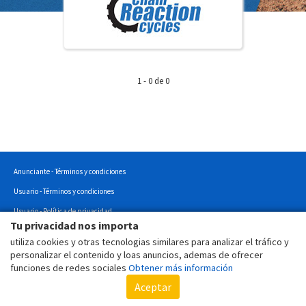
1 - 0 de 0
Anunciante - Términos y condiciones
Usuario - Términos y condiciones
Usuario - Política de privacidad
Tu privacidad nos importa
Usuario - Política de cookies
utiliza cookies y otras tecnologias similares para analizar el tráfico y
Copyright © 2022 - Todos los derechos reservados.
personalizar el contenido y loas anuncios, ademas de ofrecer
funciones de redes sociales
Obtener más información
Aceptar