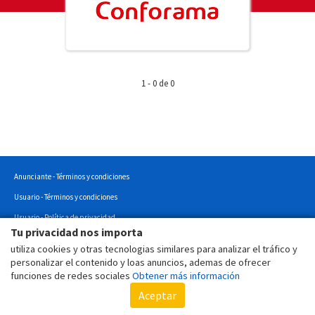
1 - 0 de 0
Anunciante - Términos y condiciones
Usuario - Términos y condiciones
Usuario - Política de privacidad
Tu privacidad nos importa
Usuario - Política de cookies
utiliza cookies y otras tecnologias similares para analizar el tráfico y
Copyright © 2022 - Todos los derechos reservados.
personalizar el contenido y loas anuncios, ademas de ofrecer
funciones de redes sociales
Obtener más información
Aceptar