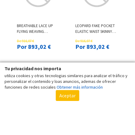
BREATHABLE LACE UP
LEOPARD FAKE POCKET
FLYING WEAVING
ELASTIC WAIST SKINNY
SNEAKERS - GRAY
LEGGINGS - BLUE
De 916,07 €
De 916,07 €
Por 893,02 €
Por 893,02 €
Tu privacidad nos importa
utiliza cookies y otras tecnologias similares para analizar el tráfico y
personalizar el contenido y loas anuncios, ademas de ofrecer
funciones de redes sociales
Obtener más información
Aceptar
COLORFUL CAMOUFLAGE
FLORAL BANDEAU
STRAPLESS BANDEAU
STRAPLESS SMOCKED