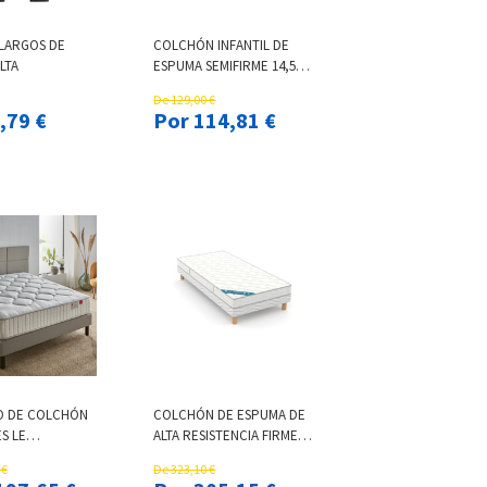
 LARGOS DE
COLCHÓN INFANTIL DE
LTA
ESPUMA SEMIFIRME 14,5
CM
De 129,00 €
 12,79 €
Por 114,81 €
 DE COLCHÓN
COLCHÓN DE ESPUMA DE
S LE
ALTA RESISTENCIA FIRME 18
SE + SOMIER
CM
 €
De 323,10 €