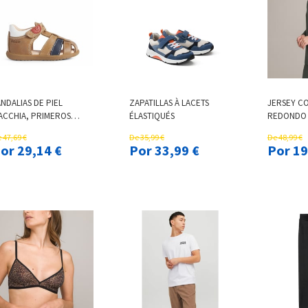
NDALIAS DE PIEL
ZAPATILLAS À LACETS
JERSEY C
ACCHIA, PRIMEROS
ÉLASTIQUÉS
REDONDO 
ASOS
MILÁN
 47,69 €
De 35,99 €
De 48,99 €
Por 29,14 €
Por 33,99 €
Por