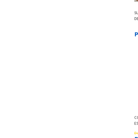
S
DE
C
E
De