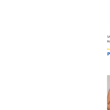
SA
M
P
De