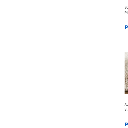
SO
PI
M
A
YU
I