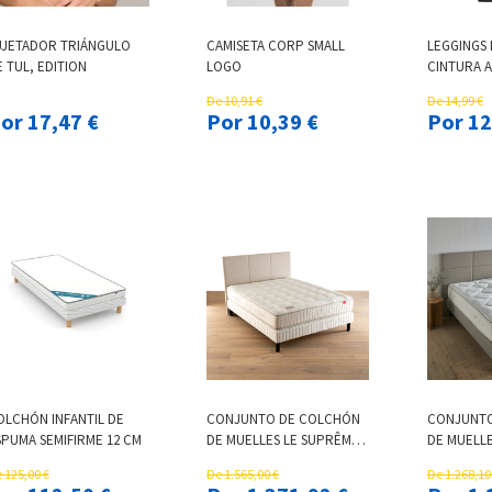
UJETADOR TRIÁNGULO
CAMISETA CORP SMALL
LEGGINGS
 TUL, EDITION
LOGO
CINTURA A
De 10,91 €
De 14,99 €
Por 17,47 €
Por 10,39 €
Por
OLCHÓN INFANTIL DE
CONJUNTO DE COLCHÓN
CONJUNTO
SPUMA SEMIFIRME 12 CM
DE MUELLES LE SUPRÊME
DE MUELLE
+ SOMIER
DÉLICATES
 125,00 €
De 1.565,00 €
De 1.268,10