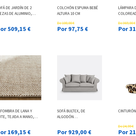
FÁ DE JARDÍN DE 2
COLCHÓN ESPUMA BEBÉ
LÁMPARA D
EZAS DE ALUMINIO,
ALTURA 10 CM
COLOREAD
ASAI
De 100,00 €
De 369,00 €
Por 509,15 €
Por 97,75 €
Por
LFOMBRA DE LANA Y
SOFÁ BULTEX, DE
CINTURÓN 
TE, TEJIDA A MANO,
ALGODÓN
SHAAN
SEMITRENZADO, ADELIA
De 24,99 €
Por 169,15 €
Por 929,00 €
Por