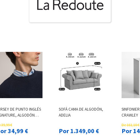
ERSEY DE PUNTO INGLÉS
SOFÁ CAMA DE ALGODÓN,
SINFONIER
IGNATURE, ALGODÓN
ADELIA
CRAWLEY
RGÁNICO
 39,99 €
De 161,10 €
Por 34,99 €
Por 1.349,00 €
Por