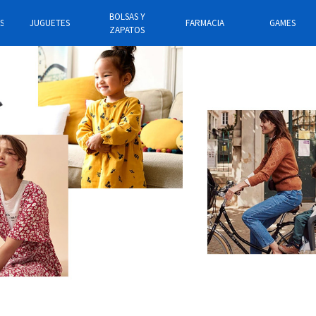
BOLSAS Y
STICOS
JUGUETES
FARMACIA
GAMES
ZAPATOS