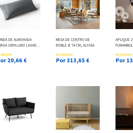
UNDA DE ALMOHADA
MESA DE CENTRO DE
APLIQUE 2
ARGA 100% LINO LAVADO,
ROBLE Ø 74 CM, ALYASA
FUNAMBUL
INA
 40,17 €
De 350,55 €
De 139,92 €
Por 20,66 €
Por 313,65 €
Por